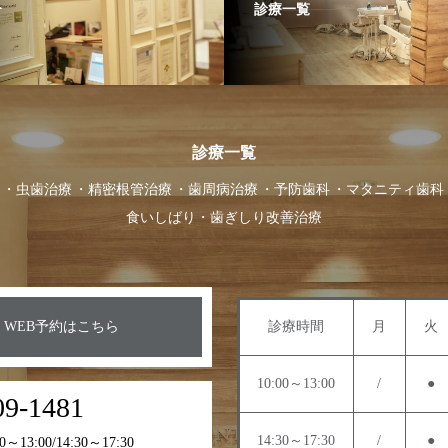
介
診療一覧
診療一覧
虫歯治療
精密根管治療
歯周病治療
予防歯科
マタニティ歯科
食いしばり・歯ぎしり改善治療
WEB予約はこちら
診療時間
月
火
10:00～13:00
/
●
09-1481
14:30～17:30
/
●
13:00/14:30～17:30