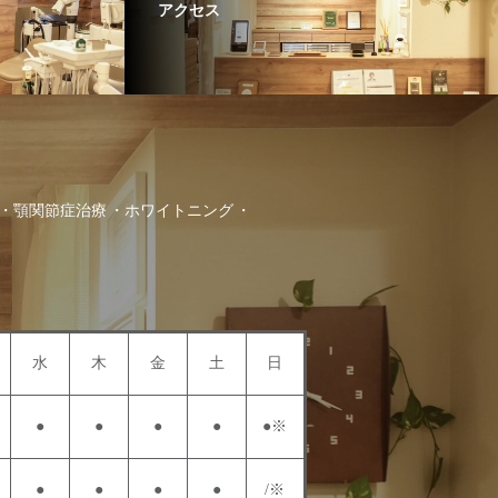
アクセス
顎関節症治療
ホワイトニング
水
木
金
土
日
●
●
●
●
●※
●
●
●
●
/※